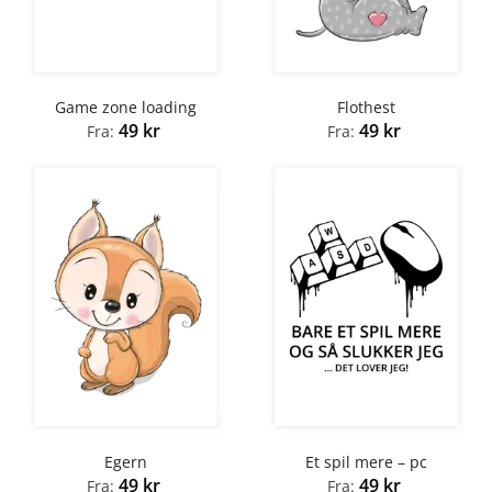
Game zone loading
Flothest
49
kr
49
kr
Fra:
Fra:
Egern
Et spil mere – pc
49
kr
49
kr
Fra:
Fra: