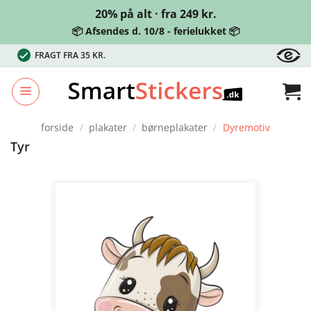
20% på alt · fra 249 kr.
📦 Afsendes d. 10/8 - ferielukket 📦
Fortsæt
FRAGT FRA 35 KR.
til
indhold
forside
/
plakater
/
børneplakater
/
Dyremotiv
Tyr