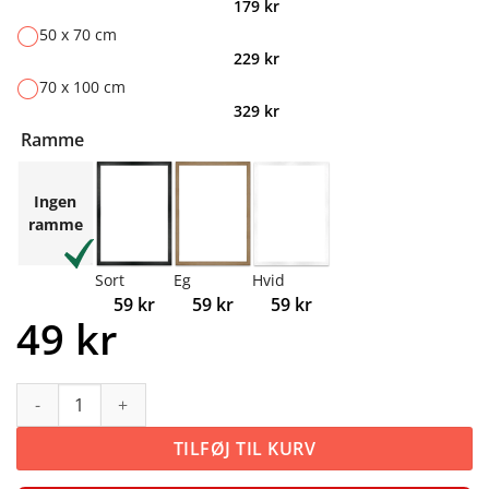
179
kr
50 x 70 cm
229
kr
70 x 100 cm
329
kr
Ramme
Ingen
ramme
Sort
Eg
Hvid
59
kr
59
kr
59
kr
49
kr
Tyr antal
TILFØJ TIL KURV