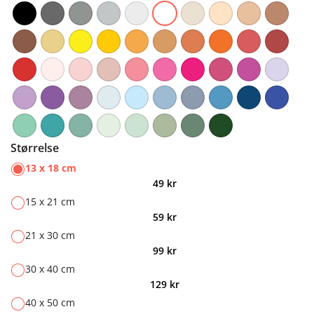
Størrelse
13 x 18 cm
49
kr
15 x 21 cm
59
kr
21 x 30 cm
99
kr
30 x 40 cm
129
kr
40 x 50 cm