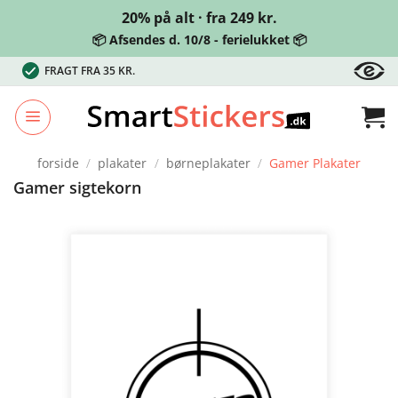
20% på alt · fra 249 kr.
📦 Afsendes d. 10/8 - ferielukket 📦
Fortsæt
FRAGT FRA 35 KR.
til
indhold
forside
/
plakater
/
børneplakater
/
Gamer Plakater
Gamer sigtekorn