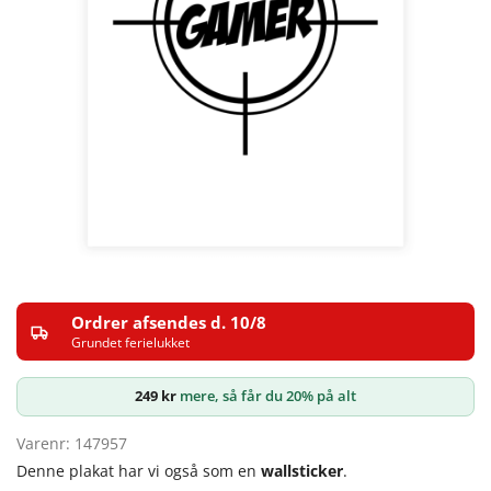
Ordrer afsendes d. 10/8
Grundet ferielukket
249
kr
mere, så får du 20% på alt
Varenr: 147957
Denne plakat har vi også som en
wallsticker
.