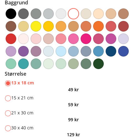
Baggrund
Størrelse
13 x 18 cm
49
kr
15 x 21 cm
59
kr
21 x 30 cm
99
kr
30 x 40 cm
129
kr