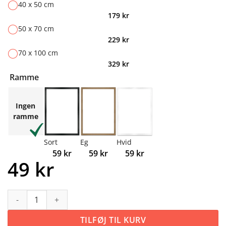
40 x 50 cm
179
kr
50 x 70 cm
229
kr
70 x 100 cm
329
kr
Ramme
Ingen
ramme
Sort
Eg
Hvid
59
kr
59
kr
59
kr
49
kr
Gamer sigtekorn antal
TILFØJ TIL KURV