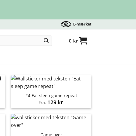
E-mærket
0
kr
#4 Eat sleep game repeat
129
kr
Fra:
Game over