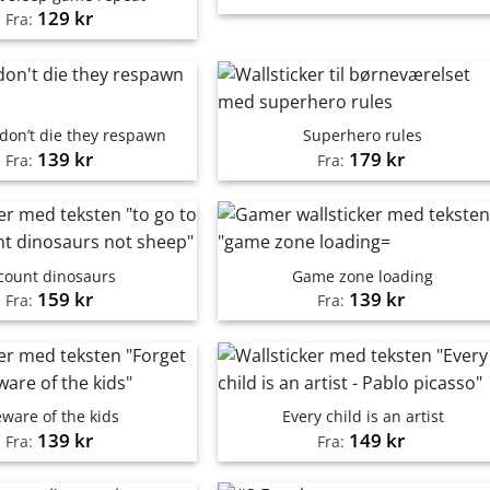
129
kr
Fra:
don’t die they respawn
Superhero rules
139
kr
179
kr
Fra:
Fra:
 count dinosaurs
Game zone loading
159
kr
139
kr
Fra:
Fra:
ware of the kids
Every child is an artist
139
kr
149
kr
Fra:
Fra: