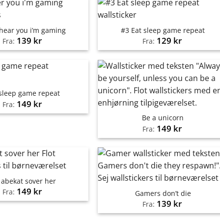
 hear you i’m gaming
#3 Eat sleep game repeat
139
kr
129
kr
Fra:
Fra:
 sleep game repeat
149
kr
Fra:
Be a unicorn
149
kr
Fra:
 abekat sover her
149
kr
Fra:
Gamers don’t die
139
kr
Fra: