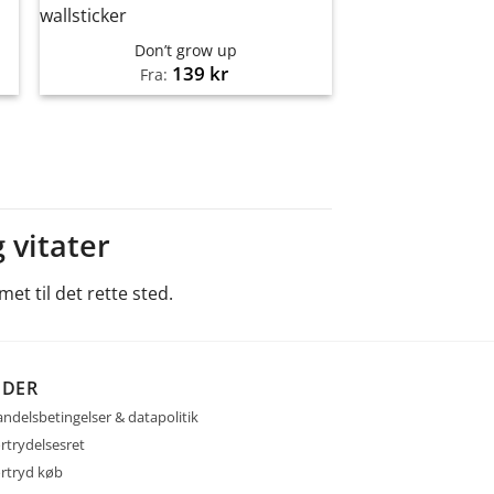
Don’t grow up
139
kr
Fra:
 vitater
et til det rette sted.
IDER
ndelsbetingelser & datapolitik
rtrydelsesret
rtryd køb