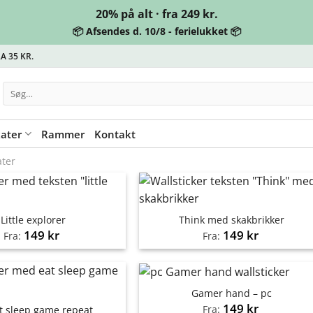
20% på alt · fra 249 kr.
📦 Afsendes d. 10/8 - ferielukket 📦
A 35 KR.
Søg
efter:
kater
Rammer
Kontakt
ater
Little explorer
Think med skakbrikker
149
kr
149
kr
Fra:
Fra:
Gamer hand – pc
149
kr
Fra:
t sleep game repeat