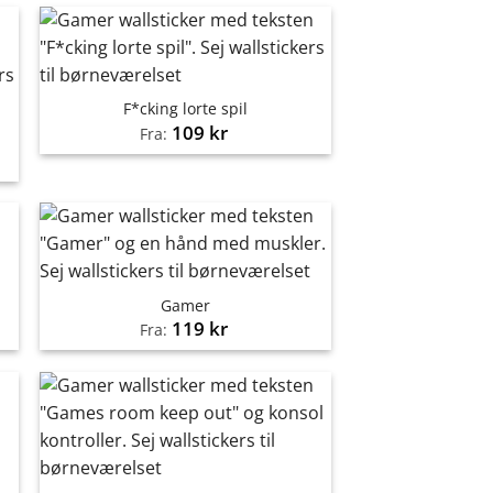
F*cking lorte spil
109
kr
Fra:
Gamer
119
kr
Fra: