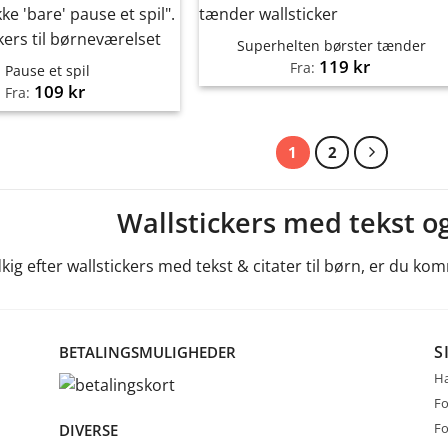
Superhelten børster tænder
119
kr
Fra:
Pause et spil
109
kr
Fra:
1
2
Wallstickers med tekst og
kig efter wallstickers med tekst & citater til børn, er du komm
S
BETALINGSMULIGHEDER
Ha
Fo
Fo
DIVERSE