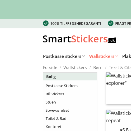
Fortsæt
100% TILFREDSHEDSGARANTI
FRAGT FR
til
indhold
Postkasse stickers
Wallstickers
Pla
Forside
/
Wallstickers
/
Børn
/
Tekst & Cit
Bolig
Postkasse Stickers
Bil Stickers
Stuen
Soveværelset
Toilet & Bad
Kontoret
#5 Ea