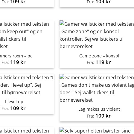
109
kr
109
kr
Fra:
Fra:
amers room – pc
Game zone – konsol
119
kr
119
kr
Fra:
Fra:
I level up
109
kr
Fra:
Lag makes us violent
109
kr
Fra: