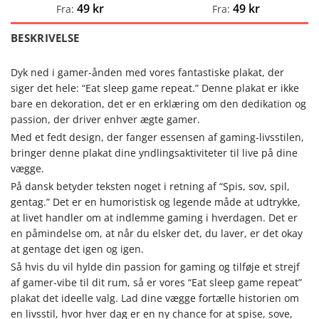
49
kr
49
kr
Fra:
Fra:
BESKRIVELSE
Dyk ned i gamer-ånden med vores fantastiske plakat, der
siger det hele: “Eat sleep game repeat.” Denne plakat er ikke
bare en dekoration, det er en erklæring om den dedikation og
passion, der driver enhver ægte gamer.
Med et fedt design, der fanger essensen af gaming-livsstilen,
bringer denne plakat dine yndlingsaktiviteter til live på dine
vægge.
På dansk betyder teksten noget i retning af “Spis, sov, spil,
gentag.” Det er en humoristisk og legende måde at udtrykke,
at livet handler om at indlemme gaming i hverdagen. Det er
en påmindelse om, at når du elsker det, du laver, er det okay
at gentage det igen og igen.
Så hvis du vil hylde din passion for gaming og tilføje et strejf
af gamer-vibe til dit rum, så er vores “Eat sleep game repeat”
plakat det ideelle valg. Lad dine vægge fortælle historien om
en livsstil, hvor hver dag er en ny chance for at spise, sove,