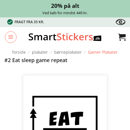
20% på alt
Ved køb for mindst 449 kr.
Fortsæt
FRAGT FRA 35 KR.
til
indhold
forside
/
plakater
/
børneplakater
/
Gamer Plakater
#2 Eat sleep game repeat