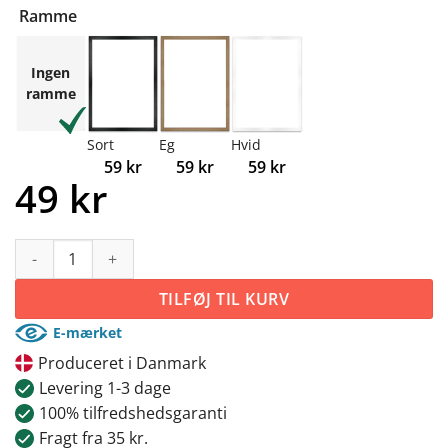
Ramme
Ingen
ramme
Sort
Eg
Hvid
59
kr
59
kr
59
kr
49
kr
#2 Eat sleep game repeat antal
TILFØJ TIL KURV
E-mærket
Produceret i Danmark
Levering 1-3 dage
100% tilfredshedsgaranti
Fragt fra 35 kr.