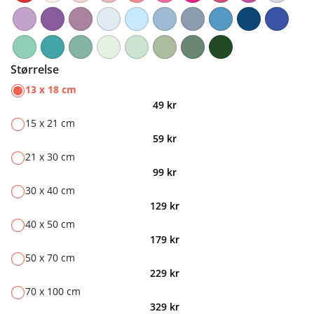
Størrelse
13 x 18 cm
49
kr
15 x 21 cm
59
kr
21 x 30 cm
99
kr
30 x 40 cm
129
kr
40 x 50 cm
179
kr
50 x 70 cm
229
kr
70 x 100 cm
329
kr