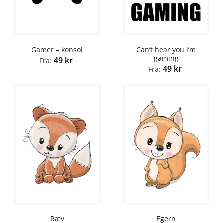
Can’t hear you i’m
Gamer – konsol
gaming
49
kr
Fra:
49
kr
Fra:
Ræv
Egern