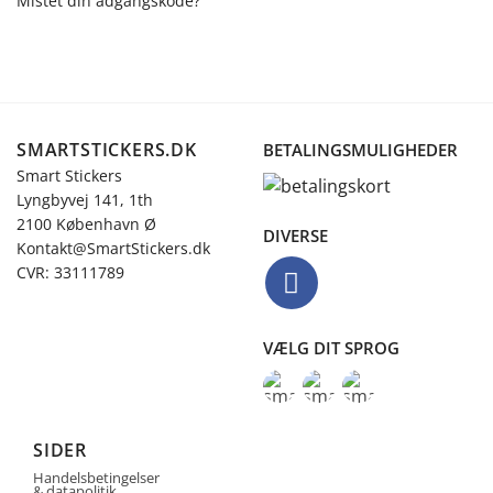
Mistet din adgangskode?
SMARTSTICKERS.DK
BETALINGSMULIGHEDER
Smart Stickers
Lyngbyvej 141, 1th
2100 København Ø
DIVERSE
Kontakt@SmartStickers.dk
CVR: 33111789
VÆLG DIT SPROG
SIDER
Handelsbetingelser
& datapolitik