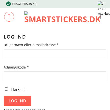
Fortsæt
FRAGT FRA 35 KR.
til
indhold
LOG IND
Påkrævet
Brugernavn eller e-mailadresse
*
Påkrævet
Adgangskode
*
Husk mig
LOG IND