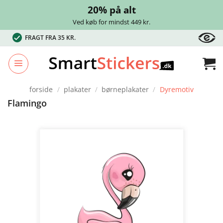
20% på alt
Ved køb for mindst 449 kr.
Fortsæt
FRAGT FRA 35 KR.
til
indhold
forside
/
plakater
/
børneplakater
/
Dyremotiv
Flamingo