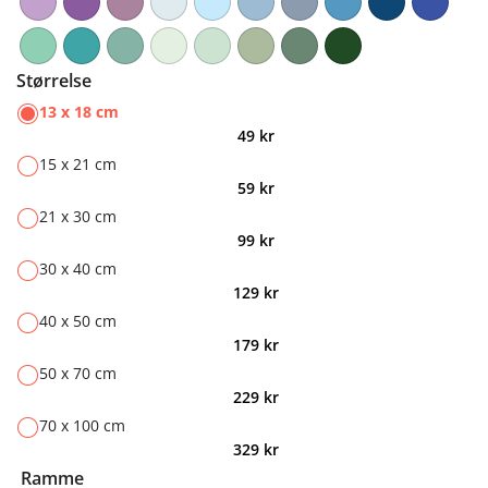
Størrelse
13 x 18 cm
49
kr
15 x 21 cm
59
kr
21 x 30 cm
99
kr
30 x 40 cm
129
kr
40 x 50 cm
179
kr
50 x 70 cm
229
kr
70 x 100 cm
329
kr
Ramme