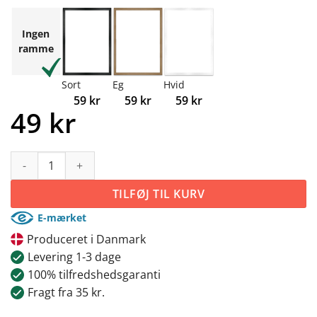
Ingen
ramme
Sort
Eg
Hvid
59
kr
59
kr
59
kr
49
kr
Flamingo antal
TILFØJ TIL KURV
E-mærket
Produceret i Danmark
Levering 1-3 dage
100% tilfredshedsgaranti
Fragt fra 35 kr.