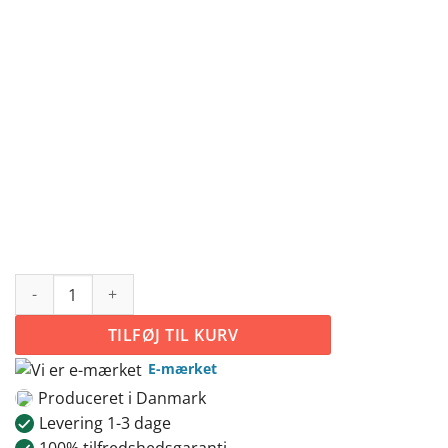
Gamers don't die they respawn antal
TILFØJ TIL KURV
E-mærket
Produceret i Danmark
Levering 1-3 dage
100% tilfredshedsgaranti