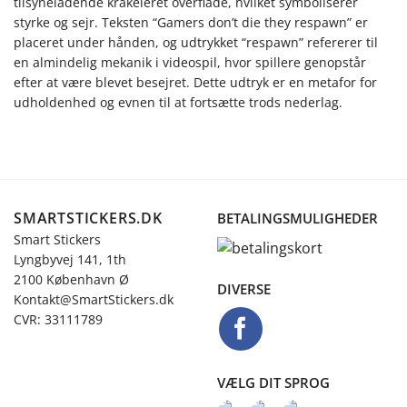
tilsyneladende krakeleret overflade, hvilket symboliserer
styrke og sejr. Teksten “Gamers don’t die they respawn” er
placeret under hånden, og udtrykket “respawn” refererer til
en almindelig mekanik i videospil, hvor spillere genopstår
efter at være blevet besejret. Dette udtryk er en metafor for
udholdenhed og evnen til at fortsætte trods nederlag.
SMARTSTICKERS.DK
BETALINGSMULIGHEDER
Smart Stickers
Lyngbyvej 141, 1th
2100 København Ø
DIVERSE
Kontakt@SmartStickers.dk
CVR: 33111789
VÆLG DIT SPROG