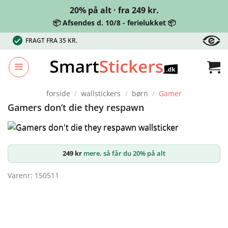
20% på alt · fra 249 kr.
📦 Afsendes d. 10/8 - ferielukket 📦
Fortsæt
FRAGT FRA 35 KR.
til
indhold
forside
/
wallstickers
/
børn
/
Gamer
Gamers don’t die they respawn
249
kr
mere, så får du 20% på alt
Varenr: 150511