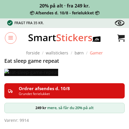
20% på alt · fra 249 kr.
📦 Afsendes d. 10/8 - ferielukket 📦
Fortsæt
FRAGT FRA 35 KR.
til
indhold
forside
/
wallstickers
/
børn
/
Gamer
Eat sleep game repeat
Ordrer afsendes d. 10/8
Grundet ferielukket
249
kr
mere, så får du 20% på alt
Varenr: 9914