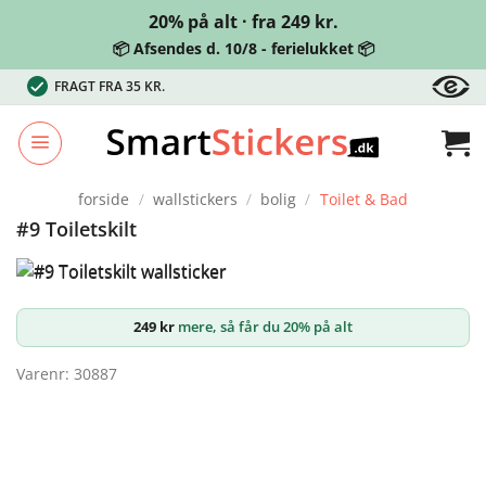
20% på alt · fra 249 kr.
📦 Afsendes d. 10/8 - ferielukket 📦
Fortsæt
FRAGT FRA 35 KR.
til
indhold
forside
/
wallstickers
/
bolig
/
Toilet & Bad
#9 Toiletskilt
249
kr
mere, så får du 20% på alt
Varenr: 30887