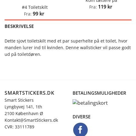
Kom tættere på
119
kr
Fra:
#4 Toiletskilt
99
kr
Fra:
BESKRIVELSE
Dette sjovt toiletskilt med et par superhelte på et toilet, hvor
manden lurer ind til kvinden. Denne wallsticker vil passe godt
ud på toiletdøren.
SMARTSTICKERS.DK
BETALINGSMULIGHEDER
Smart Stickers
Lyngbyvej 141, 1th
2100 København Ø
DIVERSE
Kontakt@SmartStickers.dk
CVR: 33111789