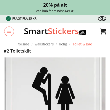
20% på alt
Ved køb for mindst 449 kr.
Fortsæt
FRAGT FRA 35 KR.
til
indhold
forside
/
wallstickers
/
bolig
/
Toilet & Bad
#2 Toiletskilt