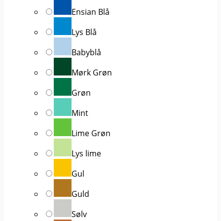
Ensian Blå
Lys Blå
Babyblå
Mørk Grøn
Grøn
Mint
Lime Grøn
Lys lime
Gul
Guld
Sølv