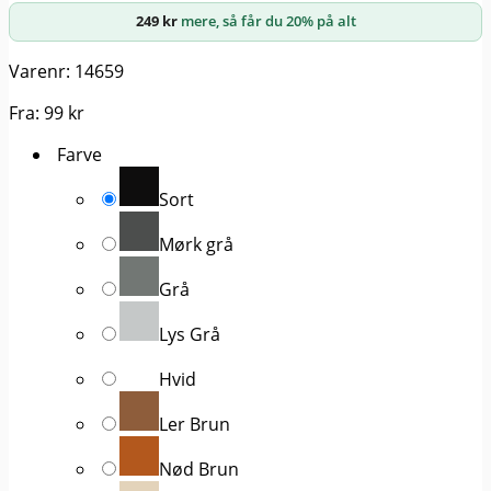
249
kr
mere, så får du 20% på alt
Varenr: 14659
Fra:
99
kr
Farve
Sort
Mørk grå
Grå
Lys Grå
Hvid
Ler Brun
Nød Brun