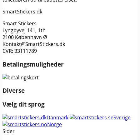
SmartStickers.dk
Smart Stickers
Lyngbyvej 141, 1th
2100 København Ø
Kontakt@SmartStickers.dk
CVR: 33111789
Betalingsmuligheder
Diverse
Vælg dit sprog
Danmark
Sverige
Norge
Sider