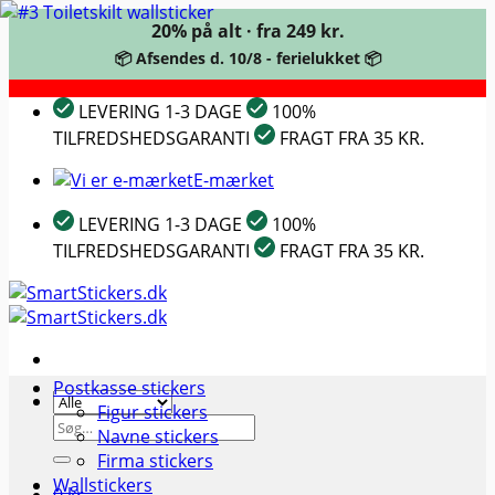
20% på alt · fra 249 kr.
📦 Afsendes d. 10/8 - ferielukket 📦
Fortsæt
LEVERING 1-3 DAGE
100%
til
TILFREDSHEDSGARANTI
FRAGT FRA 35 KR.
indhold
E-mærket
LEVERING 1-3 DAGE
100%
TILFREDSHEDSGARANTI
FRAGT FRA 35 KR.
Postkasse stickers
Figur stickers
Søg
Navne stickers
efter:
Firma stickers
Wallstickers