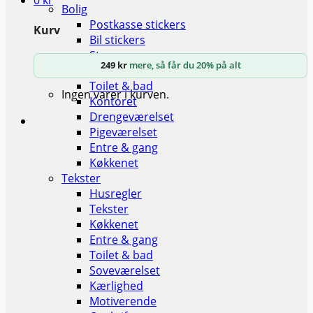
0
kr
Bolig
Postkasse stickers
Kurv
Bil stickers
Stuen
249
kr
mere, så får du 20% på alt
Soveværelset
Toilet & bad
Ingen varer i kurven.
Kontoret
Drengeværelset
Pigeværelset
Entre & gang
Køkkenet
Tekster
Husregler
Tekster
Køkkenet
Entre & gang
Toilet & bad
Soveværelset
Kærlighed
Motiverende