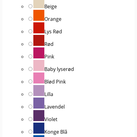
Beige
Orange
Lys Rød
Rød
Pink
Baby lyserød
Blød Pink
Lilla
Lavendel
Violet
Konge Blå