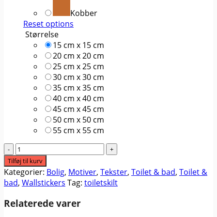
Kobber
Reset options
Størrelse
15 cm x 15 cm
20 cm x 20 cm
25 cm x 25 cm
30 cm x 30 cm
35 cm x 35 cm
40 cm x 40 cm
45 cm x 45 cm
50 cm x 50 cm
55 cm x 55 cm
#3
Toiletskilt
Tilføj til kurv
antal
Kategorier:
Bolig
,
Motiver
,
Tekster
,
Toilet & bad
,
Toilet &
bad
,
Wallstickers
Tag:
toiletskilt
Relaterede varer