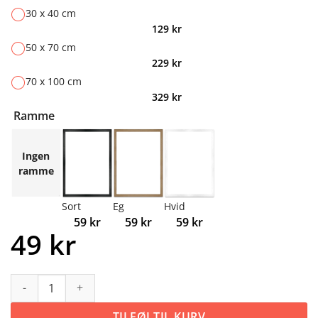
30 x 40 cm
129
kr
50 x 70 cm
229
kr
70 x 100 cm
329
kr
Ramme
Ingen
ramme
Sort
Eg
Hvid
59
kr
59
kr
59
kr
49
kr
Mælkebøtte antal
TILFØJ TIL KURV