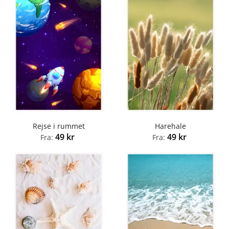
Rejse i rummet
Harehale
49
kr
49
kr
Fra:
Fra: