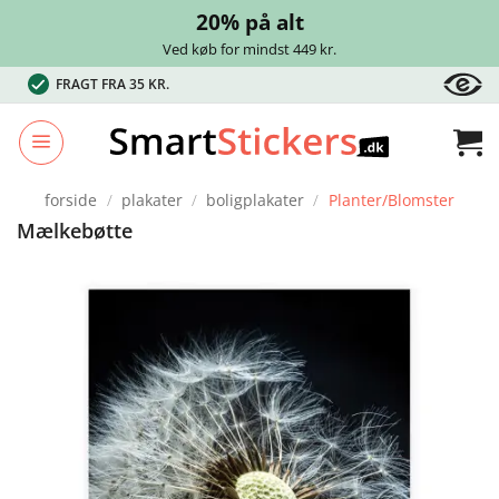
20% på alt
Ved køb for mindst 449 kr.
Fortsæt
FRAGT FRA 35 KR.
til
indhold
forside
/
plakater
/
boligplakater
/
Planter/Blomster
Mælkebøtte