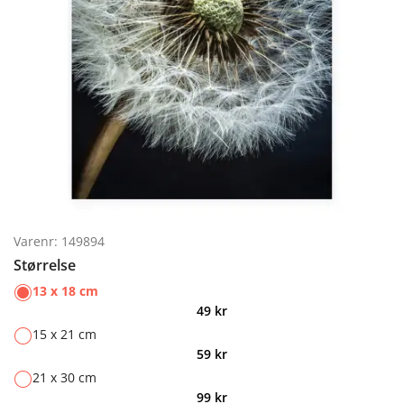
Varenr: 149894
Størrelse
13 x 18 cm
49
kr
15 x 21 cm
59
kr
21 x 30 cm
99
kr