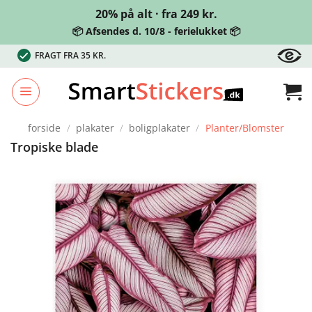
20% på alt · fra 249 kr.
📦 Afsendes d. 10/8 - ferielukket 📦
Fortsæt
FRAGT FRA 35 KR.
til
indhold
forside
/
plakater
/
boligplakater
/
Planter/Blomster
Tropiske blade