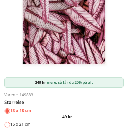
249
kr
mere, så får du 20% på alt
Varenr: 149883
Størrelse
13 x 18 cm
49
kr
15 x 21 cm