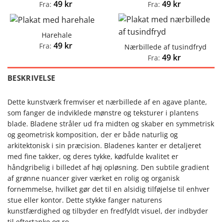
49
kr
49
kr
Fra:
Fra:
Harehale
49
kr
Fra:
Nærbillede af tusindfryd
49
kr
Fra:
BESKRIVELSE
Dette kunstværk fremviser et nærbillede af en agave plante,
som fanger de indviklede mønstre og teksturer i plantens
blade. Bladene stråler ud fra midten og skaber en symmetrisk
og geometrisk komposition, der er både naturlig og
arkitektonisk i sin præcision. Bladenes kanter er detaljeret
med fine takker, og deres tykke, kødfulde kvalitet er
håndgribelig i billedet af høj opløsning. Den subtile gradient
af grønne nuancer giver værket en rolig og organisk
fornemmelse, hvilket gør det til en alsidig tilføjelse til enhver
stue eller kontor. Dette stykke fanger naturens
kunstfærdighed og tilbyder en fredfyldt visuel, der indbyder
til eftertanke og ro.