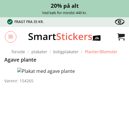
20% på alt
Ved køb for mindst 449 kr.
Fortsæt
FRAGT FRA 35 KR.
til
indhold
forside
/
plakater
/
boligplakater
/
Planter/Blomster
Agave plante
Varenr: 154265