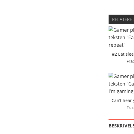
RELATERE
#2 Eat sle
Fra
Can’t hear
Fra
BESKRIVEL