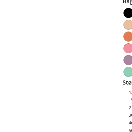
Ba
Stø
1
1
2
3
4
5