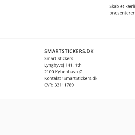
Skab et kærl
præsenterer 
SMARTSTICKERS.DK
Smart Stickers
Lyngbyvej 141, 1th
2100 København Ø
Kontakt@SmartStickers.dk
CVR: 33111789