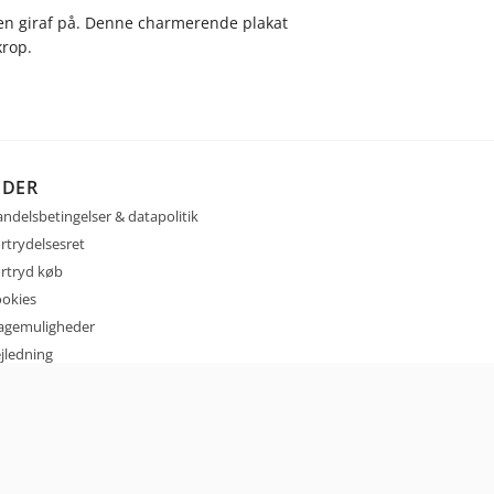
 en giraf på. Denne charmerende plakat
krop.
IDER
ndelsbetingelser & datapolitik
rtrydelsesret
rtryd køb
okies
agemuligheder
jledning
ntakt
sign selv