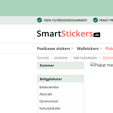
Fortsæt
100% TILFREDSHEDSGARANTI
FRAGT FR
til
indhold
Postkasse stickers
Wallstickers
Pla
forside
/
plakater
/
børneplakater
/
Dyrem
Rammer
Boligplakater
Badeværelse
Abstrakt
Dyremotiver
Naturplakater