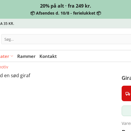
20% på alt · fra 249 kr.
📦 Afsendes d. 10/8 - ferielukket 📦
A 35 KR.
Søg
efter:
kater
Rammer
Kontakt
otiv
Gir
Vare