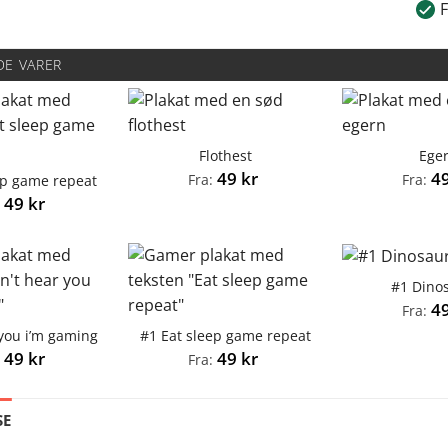
F
DE VARER
Flothest
Ege
49
kr
4
Fra:
Fra:
ep game repeat
49
kr
:
#1 Dino
4
Fra:
 you i’m gaming
#1 Eat sleep game repeat
49
kr
49
kr
:
Fra:
SE