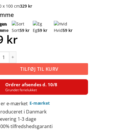
0 x 100 cm
329
kr
amme
ngen
59
kr
59
kr
59
kr
mme
Sort
Eg
Hvid
9
kr
 antal
TILFØJ TIL KURV
Ordrer afsendes d. 10/8
Grundet ferielukket
E-mærket
roduceret i Danmark
evering 1-3 dage
00% tilfredshedsgaranti