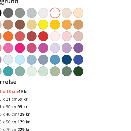
ggrund
rrelse
3 x 18 cm
49
kr
5 x 21 cm
59
kr
1 x 30 cm
99
kr
0 x 40 cm
129
kr
0 x 50 cm
179
kr
0 x 70 cm
229
kr