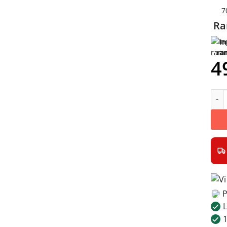
7
R
I
ra
4
Giraf
P
L
1