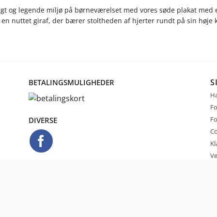
igt og legende miljø på børneværelset med vores søde plakat med
en nuttet giraf, der bærer stoltheden af hjerter rundt på sin høje 
S
BETALINGSMULIGHEDER
Ha
Fo
Fo
DIVERSE
Co
Kl
Ve
Ko
VÆLG DIT SPROG
De