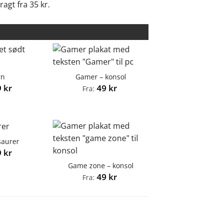
ragt fra 35 kr.
rn
Gamer – konsol
9
kr
49
kr
Fra:
saurer
9
kr
Game zone – konsol
49
kr
Fra: