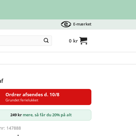
E-mærket
0
kr
af
Ordrer afsendes d. 10/8
Grundet ferielukket
249
kr
mere, så får du 20% på alt
nr: 147888