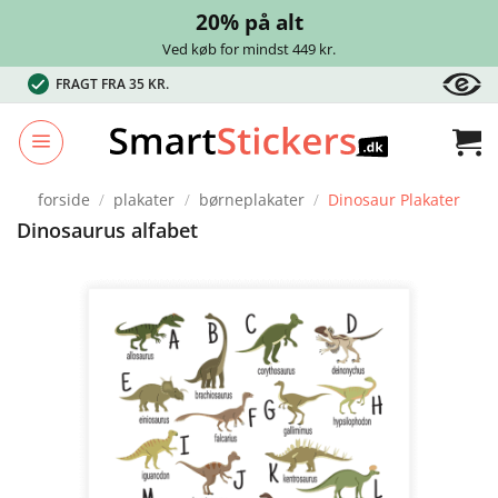
20% på alt
Ved køb for mindst 449 kr.
Fortsæt
FRAGT FRA 35 KR.
til
indhold
forside
/
plakater
/
børneplakater
/
Dinosaur Plakater
Dinosaurus alfabet