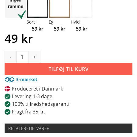
ramme
Sort
Eg
Hvid
59
kr
59
kr
59
kr
49
kr
Dinosaurus alfabet antal
TILFØJ TIL KURV
E-mærket
Produceret i Danmark
Levering 1-3 dage
100% tilfredshedsgaranti
Fragt fra 35 kr.
RELATEREDE VARER