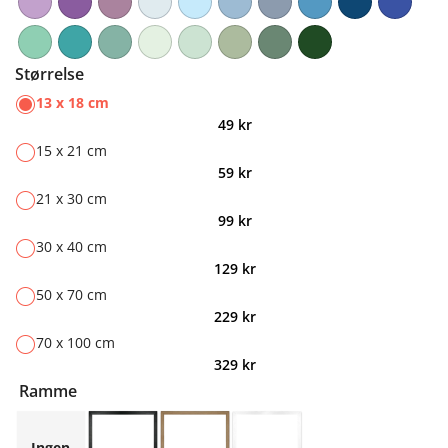
Størrelse
13 x 18 cm
49
kr
15 x 21 cm
59
kr
21 x 30 cm
99
kr
30 x 40 cm
129
kr
50 x 70 cm
229
kr
70 x 100 cm
329
kr
Ramme
Ingen