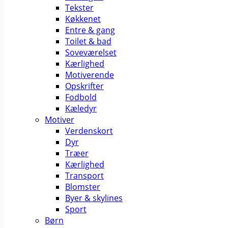
Tekster
Køkkenet
Entre & gang
Toilet & bad
Soveværelset
Kærlighed
Motiverende
Opskrifter
Fodbold
Kæledyr
Motiver
Verdenskort
Dyr
Træer
Kærlighed
Transport
Blomster
Byer & skylines
Sport
Børn