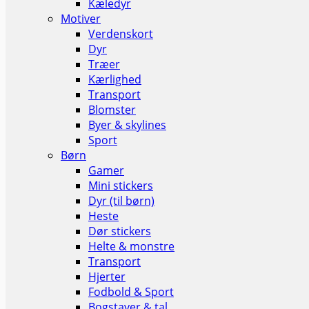
Kæledyr
Motiver
Verdenskort
Dyr
Træer
Kærlighed
Transport
Blomster
Byer & skylines
Sport
Børn
Gamer
Mini stickers
Dyr (til børn)
Heste
Dør stickers
Helte & monstre
Transport
Hjerter
Fodbold & Sport
Bogstaver & tal