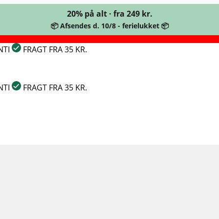
20% på alt · fra 249 kr.
📦 Afsendes d. 10/8 - ferielukket 📦
NTI
FRAGT FRA 35 KR.
NTI
FRAGT FRA 35 KR.