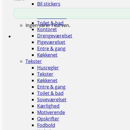
Bil stickers
Stuen
Soveværelset
Toilet & bad
Ingen varer i kurven.
Kontoret
Drengeværelset
Pigeværelset
Entre & gang
Køkkenet
Tekster
Husregler
Tekster
Køkkenet
Entre & gang
Toilet & bad
Soveværelset
Kærlighed
Motiverende
Opskrifter
Fodbold