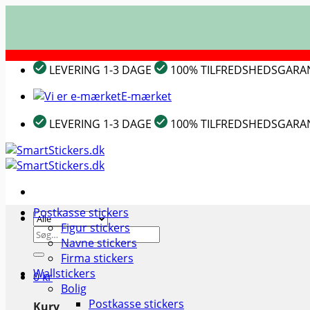
Fortsæt
LEVERING 1-3 DAGE
100% TILFREDSHEDSGARA
til
indhold
E-mærket
LEVERING 1-3 DAGE
100% TILFREDSHEDSGARA
Postkasse stickers
Figur stickers
Søg
Navne stickers
efter:
Firma stickers
Wallstickers
0
kr
Bolig
Postkasse stickers
Kurv