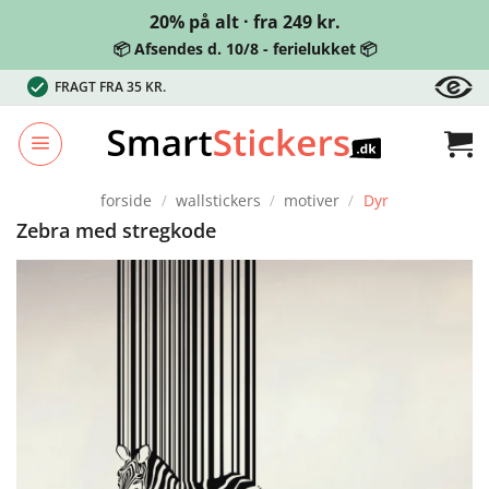
20% på alt · fra 249 kr.
📦 Afsendes d. 10/8 - ferielukket 📦
Fortsæt
FRAGT FRA 35 KR.
til
indhold
forside
/
wallstickers
/
motiver
/
Dyr
Zebra med stregkode