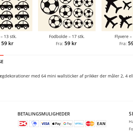
 – 13 stk.
Fodbolde – 17 stk.
Flyvere –
59
kr
59
kr
5
:
Fra:
Fra:
SE
ægdekorationer med 64 mini wallsticker af prikker der måler 2, 4 el
S
BETALINGSMULIGHEDER
Ha
Fo