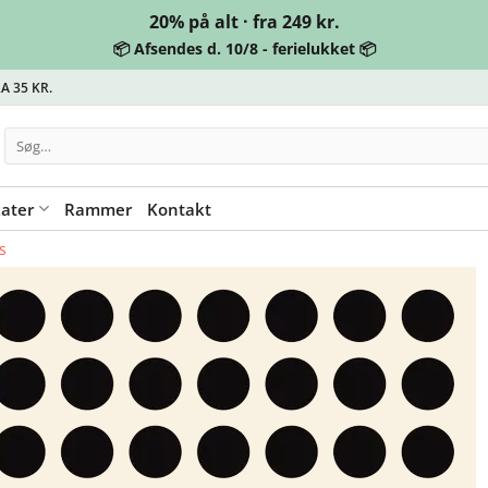
20% på alt · fra 249 kr.
📦 Afsendes d. 10/8 - ferielukket 📦
A 35 KR.
Søg
efter:
kater
Rammer
Kontakt
s