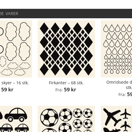
DE VARER
Omridsede d
skyer – 16 stk.
Firkanter – 68 stk.
stk
59
kr
59
kr
:
Fra:
5
Fra: