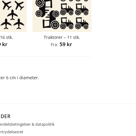
 16 stk.
Traktorer – 11 stk.
9
kr
59
kr
Fra:
ler 6 cm i diameter.
IDER
ndelsbetingelser & datapolitik
rtrydelsesret