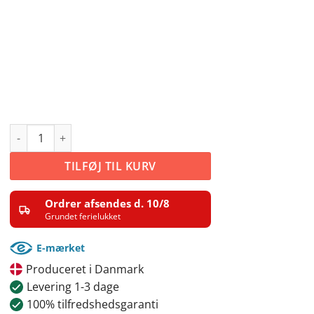
Prikker 2cm - 64 stk. antal
TILFØJ TIL KURV
Ordrer afsendes d. 10/8
Grundet ferielukket
E-mærket
Produceret i Danmark
Levering 1-3 dage
100% tilfredshedsgaranti