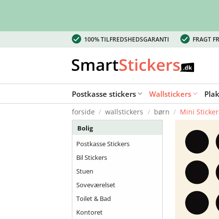
Fortsæt
100% TILFREDSHEDSGARANTI
FRAGT FR
til
indhold
Postkasse stickers
Wallstickers
Pla
forside
/
wallstickers
/
børn
/
Mini Sticker
Bolig
Postkasse Stickers
Bil Stickers
Stuen
Soveværelset
Toilet & Bad
Kontoret