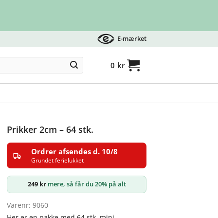
E-mærket
0
kr
Prikker 2cm – 64 stk.
Ordrer afsendes d. 10/8
Grundet ferielukket
249
kr
mere, så får du 20% på alt
Varenr: 9060
Her er en pakke med 64 stk. mini