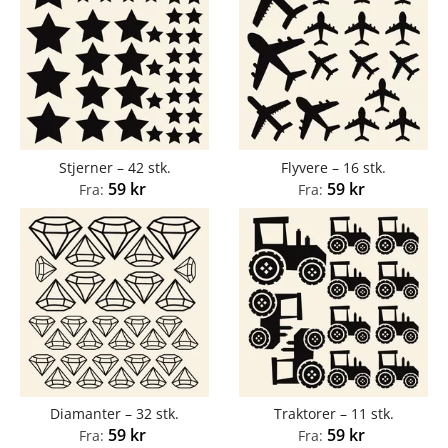
Stjerner – 42 stk.
Flyvere – 16 stk.
59
kr
59
kr
Fra:
Fra:
Diamanter – 32 stk.
Traktorer – 11 stk.
59
kr
59
kr
Fra:
Fra: