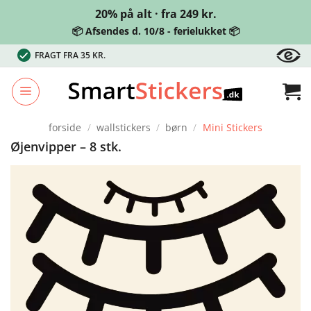
20% på alt · fra 249 kr.
📦 Afsendes d. 10/8 - ferielukket 📦
Fortsæt
FRAGT FRA 35 KR.
til
indhold
forside
/
wallstickers
/
børn
/
Mini Stickers
Øjenvipper – 8 stk.