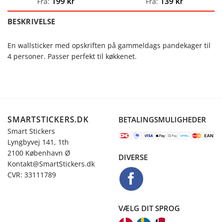
199
kr
139
kr
Fra:
Fra:
BESKRIVELSE
En wallsticker med opskriften på gammeldags pandekager til
4 personer. Passer perfekt til køkkenet.
SMARTSTICKERS.DK
BETALINGSMULIGHEDER
Smart Stickers
Lyngbyvej 141, 1th
2100 København Ø
DIVERSE
Kontakt@SmartStickers.dk
CVR: 33111789
VÆLG DIT SPROG