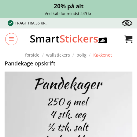
20% på alt
Ved køb for mindst 449 kr.
Fortsæt
FRAGT FRA 35 KR.
til
indhold
forside
/
wallstickers
/
bolig
/
Køkkenet
Pandekage opskrift