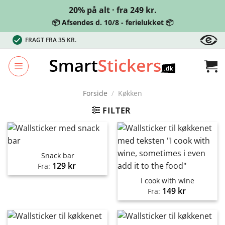
20% på alt · fra 249 kr.
📦 Afsendes d. 10/8 - ferielukket 📦
Fortsæt
FRAGT FRA 35 KR.
til
indhold
Forside
/
Køkken
FILTER
Snack bar
129
kr
Fra:
I cook with wine
149
kr
Fra: