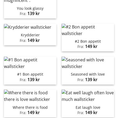
You look glassy
139
kr
Fra:
Krydderier
149
kr
Fra:
#2 Bon appetit
149
kr
Fra:
#1 Bon appetit
Seasoned with love
139
kr
139
kr
Fra:
Fra:
Where there is food
Eat laugh love
149
kr
149
kr
Fra:
Fra: