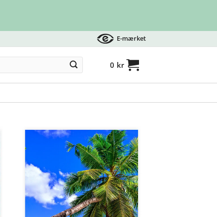
E-mærket
0
kr