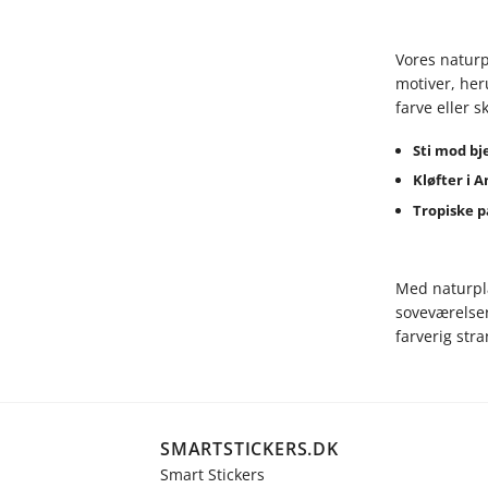
Vores naturp
motiver, her
farve eller 
Sti mod bj
Kløfter i 
Tropiske 
Med naturpla
soveværelser
farverig stra
SMARTSTICKERS.DK
Smart Stickers