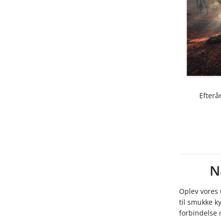
Efterå
N
Oplev vores
til smukke k
forbindelse 