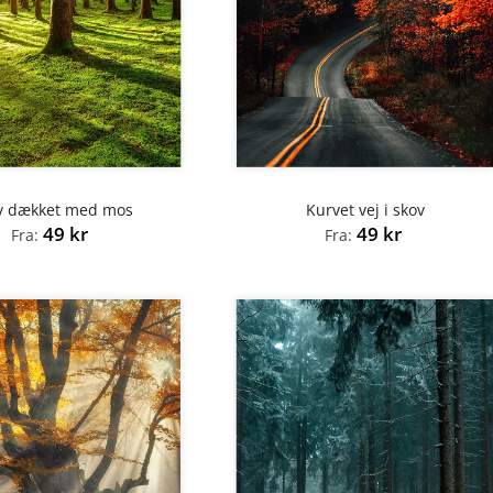
v dækket med mos
Kurvet vej i skov
49
kr
49
kr
Fra:
Fra: