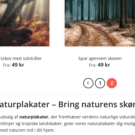
rsskov med solstråler
Spor igennem skoven
49
kr
49
kr
Fra:
Fra:
1
2
aturplakater – Bring naturens skøn
 udvalg af
naturplakater
, der fremhæver verdens naturlige vidunde
ystlinjer og tropiske landskaber, giver vores naturplakater dig mulig
med naturen ind i dit hjem.