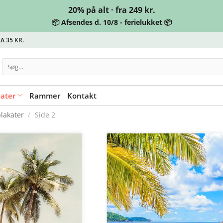
20% på alt · fra 249 kr.
📦 Afsendes d. 10/8 - ferielukket 📦
A 35 KR.
Søg
efter:
kater
Rammer
Kontakt
lakater
/
Side 2