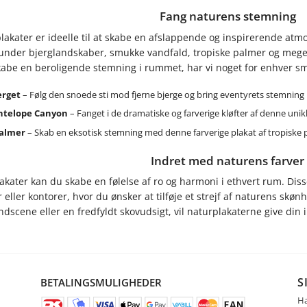
Fang naturens stemning
lakater er ideelle til at skabe en afslappende og inspirerende atm
under bjerglandskaber, smukke vandfald, tropiske palmer og meget 
skabe en beroligende stemning i rummet, har vi noget for enhver s
erget
– Følg den snoede sti mod fjerne bjerge og bring eventyrets stemning i
Antelope Canyon
– Fanget i de dramatiske og farverige kløfter af denne uni
palmer
– Skab en eksotisk stemning med denne farverige plakat af tropiske 
Indret med naturens farver
kater kan du skabe en følelse af ro og harmoni i ethvert rum. Disse
 eller kontorer, hvor du ønsker at tilføje et strejf af naturens sk
ndscene eller en fredfyldt skovudsigt, vil naturplakaterne give din i
S
BETALINGSMULIGHEDER
Ha