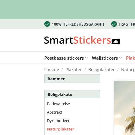
Fortsæt
100% TILFREDSHEDSGARANTI
FRAGT FR
til
indhold
Postkasse stickers
Wallstickers
Pla
Forside
/
Plakater
/
Boligplakater
/
Naturp
Rammer
Boligplakater
Badeværelse
Abstrakt
Dyremotiver
Naturplakater