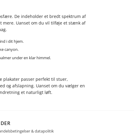
osfære. De indeholder et bredt spektrum af
mere. Uanset om du vil tilføje et stænk af
mag.
nd i dit hjem.
kke canyon.
palmer under en klar himmel.
 plakater passer perfekt til stuer,
ønhed og afslapning. Uanset om du vælger en
ndretning et naturligt løft.
IDER
ndelsbetingelser & datapolitik