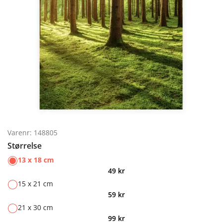
Varenr: 148805
Størrelse
13 x 18 cm
49
kr
15 x 21 cm
59
kr
21 x 30 cm
99
kr