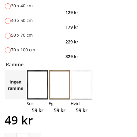
30 x 40 cm
129
kr
40 x 50 cm
179
kr
50 x 70 cm
229
kr
70 x 100 cm
329
kr
Ramme
Ingen
ramme
Sort
Eg
Hvid
59
kr
59
kr
59
kr
49
kr
Skov dækket med mos antal