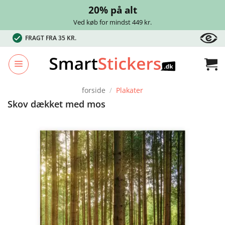
20% på alt
Ved køb for mindst 449 kr.
Fortsæt
FRAGT FRA 35 KR.
til
indhold
forside
/
Plakater
Skov dækket med mos