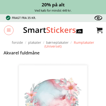
20% på alt
Ved køb for mindst 449 kr.
Fortsæt
FRAGT FRA 35 KR.
til
indhold
forside
/
plakater
/
børneplakater
/
Rumplakater
(universet)
Akvarel fuldmåne