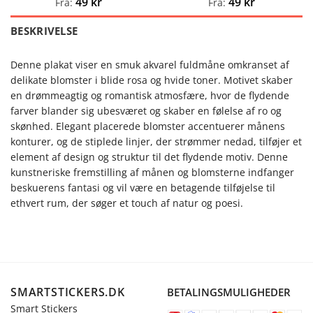
49
kr
49
kr
Fra:
Fra:
BESKRIVELSE
Denne plakat viser en smuk akvarel fuldmåne omkranset af
delikate blomster i blide rosa og hvide toner. Motivet skaber
en drømmeagtig og romantisk atmosfære, hvor de flydende
farver blander sig ubesværet og skaber en følelse af ro og
skønhed. Elegant placerede blomster accentuerer månens
konturer, og de stiplede linjer, der strømmer nedad, tilføjer et
element af design og struktur til det flydende motiv. Denne
kunstneriske fremstilling af månen og blomsterne indfanger
beskuerens fantasi og vil være en betagende tilføjelse til
ethvert rum, der søger et touch af natur og poesi.
SMARTSTICKERS.DK
BETALINGSMULIGHEDER
Smart Stickers