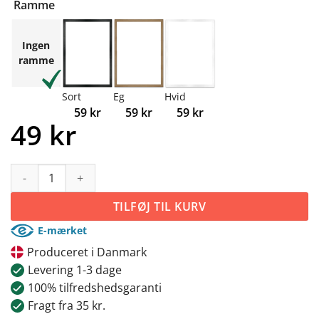
Ramme
Ingen
ramme
Sort
Eg
Hvid
59
kr
59
kr
59
kr
49
kr
Akvarel fuldmåne antal
TILFØJ TIL KURV
E-mærket
Produceret i Danmark
Levering 1-3 dage
100% tilfredshedsgaranti
Fragt fra 35 kr.