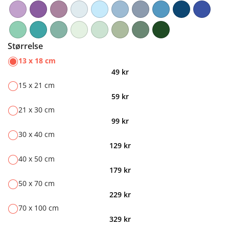
Størrelse
13 x 18 cm
49
kr
15 x 21 cm
59
kr
21 x 30 cm
99
kr
30 x 40 cm
129
kr
40 x 50 cm
179
kr
50 x 70 cm
229
kr
70 x 100 cm
329
kr