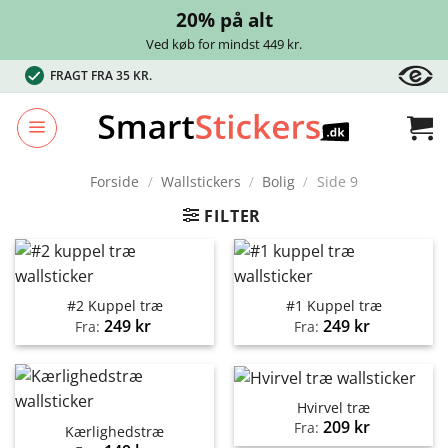
20% på alt
Ved køb for mindst 449 kr.
Fortsæt
FRAGT FRA 35 KR.
til
indhold
Forside
/
Wallstickers
/
Bolig
/
Side 9
FILTER
#2 Kuppel træ
#1 Kuppel træ
249
kr
249
kr
Fra:
Fra:
Hvirvel træ
209
kr
Fra:
Kærlighedstræ