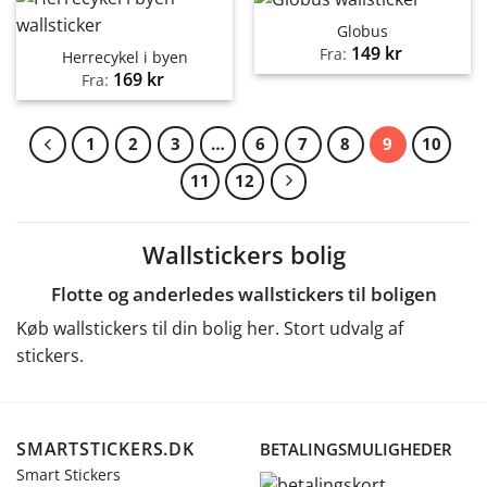
Globus
149
kr
Fra:
Herrecykel i byen
169
kr
Fra:
1
2
3
…
6
7
8
9
10
11
12
Wallstickers bolig
Flotte og anderledes wallstickers til boligen
Køb wallstickers til din bolig her. Stort udvalg af
stickers.
SMARTSTICKERS.DK
BETALINGSMULIGHEDER
Smart Stickers