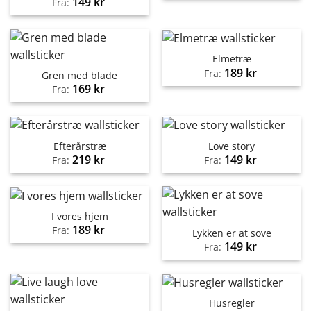
149
kr
Fra:
Elmetræ
189
kr
Fra:
Gren med blade
169
kr
Fra:
Efterårstræ
Love story
219
kr
149
kr
Fra:
Fra:
I vores hjem
189
kr
Fra:
Lykken er at sove
149
kr
Fra:
Husregler