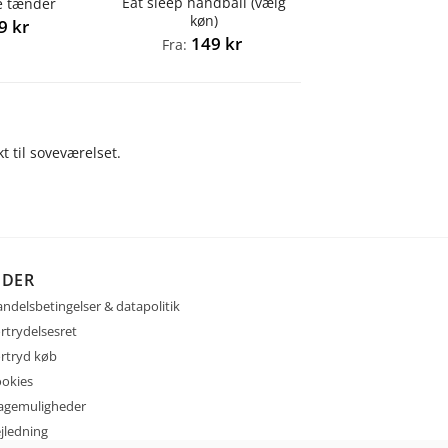
Eat sleep handball (vælg
e tænder
køn)
49
kr
149
kr
Fra:
t til soveværelset.
IDER
ndelsbetingelser & datapolitik
rtrydelsesret
rtryd køb
okies
agemuligheder
jledning