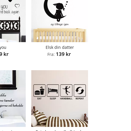
 you
Elsk din datter
49
kr
139
kr
Fra: