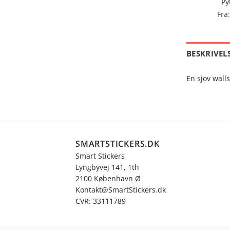
Py
Fra
BESKRIVEL
En sjov wall
SMARTSTICKERS.DK
Smart Stickers
Lyngbyvej 141, 1th
2100 København Ø
Kontakt@SmartStickers.dk
CVR: 33111789