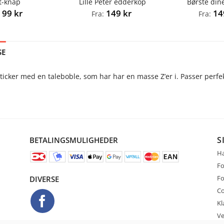
t-knap
Lille Peter edderkop
Børste din
99
kr
149
kr
1
:
Fra:
Fra:
SE
sticker med en taleboble, som har har en masse Z’er i. Passer perfek
S
BETALINGSMULIGHEDER
Ha
Fo
Fo
DIVERSE
Co
Kl
Ve