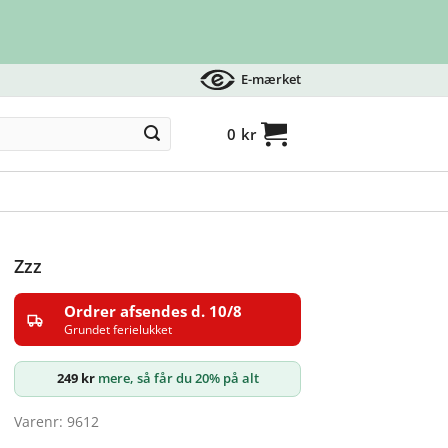
E-mærket
0
kr
Zzz
Ordrer afsendes d. 10/8
Grundet ferielukket
249
kr
mere, så får du 20% på alt
Varenr: 9612