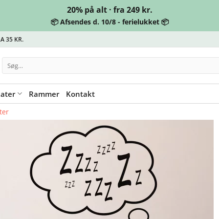
20% på alt · fra 249 kr.
📦 Afsendes d. 10/8 - ferielukket 📦
A 35 KR.
Søg
efter:
kater
Rammer
Kontakt
ter