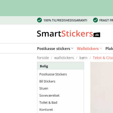
Fortsæt
100% TILFREDSHEDSGARANTI
FRAGT FR
til
indhold
Postkasse stickers
Wallstickers
Pla
forside
/
wallstickers
/
børn
/
Tekst & Cita
Bolig
Postkasse Stickers
Bil Stickers
Stuen
Soveværelset
Toilet & Bad
Kontoret