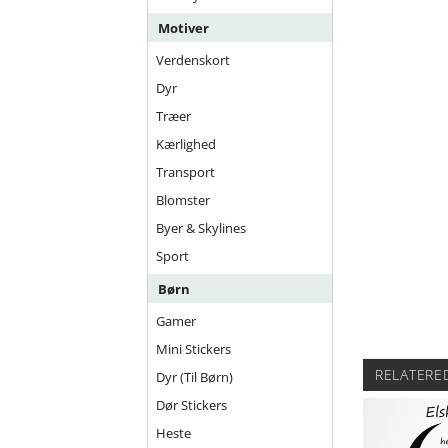
Motiver
Verdenskort
Dyr
Træer
Kærlighed
Transport
Blomster
Byer & Skylines
Sport
Børn
Gamer
Mini Stickers
RELATERE
Dyr (til Børn)
Dør Stickers
Heste