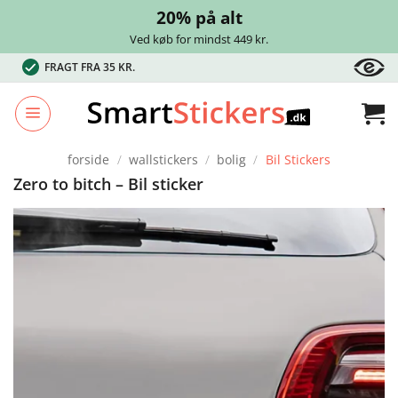
20% på alt
Ved køb for mindst 449 kr.
Fortsæt
FRAGT FRA 35 KR.
til
indhold
forside
/
wallstickers
/
bolig
/
Bil Stickers
Zero to bitch – Bil sticker