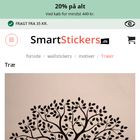
20% på alt
Ved køb for mindst 449 kr.
Fortsæt
FRAGT FRA 35 KR.
til
indhold
forside
/
wallstickers
/
motiver
/
Træer
Træ