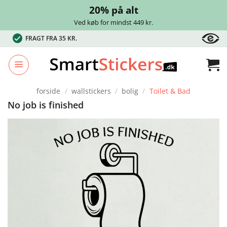
20% på alt
Ved køb for mindst 449 kr.
Fortsæt
FRAGT FRA 35 KR.
til
indhold
forside
/
wallstickers
/
bolig
/
Toilet & Bad
No job is finished