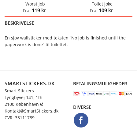
Worst job
Toilet joke
119
kr
109
kr
Fra:
Fra:
BESKRIVELSE
En sjov wallsticker med teksten “No job is finished until the
paperwork is done” til toilettet.
SMARTSTICKERS.DK
BETALINGSMULIGHEDER
Smart Stickers
Lyngbyvej 141, 1th
2100 København Ø
DIVERSE
Kontakt@SmartStickers.dk
CVR: 33111789