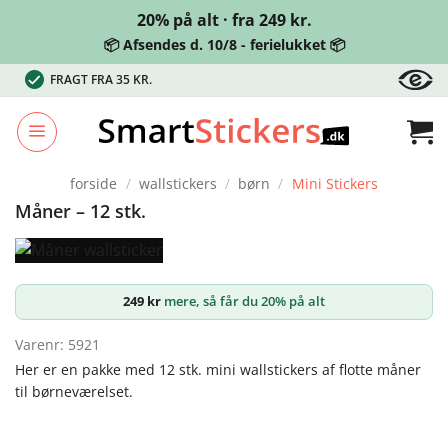
20% på alt · fra 249 kr.
📦 Afsendes d. 10/8 - ferielukket 📦
Fortsæt
FRAGT FRA 35 KR.
til
indhold
forside
/
wallstickers
/
børn
/
Mini Stickers
Måner – 12 stk.
249
kr
mere, så får du 20% på alt
Varenr: 5921
Her er en pakke med 12 stk. mini wallstickers af flotte måner
til børneværelset.