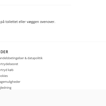
 på toilettet eller væggen ovenover.
IDER
ndelsbetingelser & datapolitik
rtrydelsesret
rtryd køb
okies
agemuligheder
jledning
ntakt
sign selv