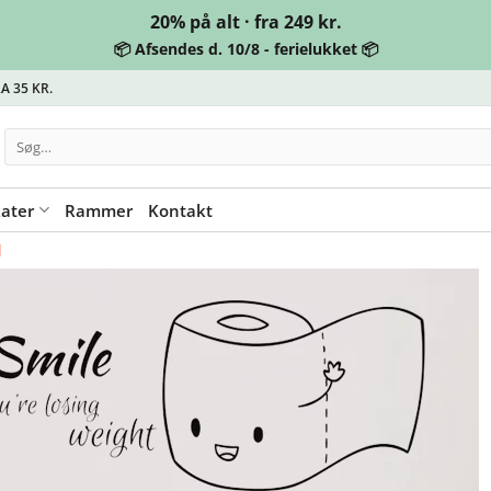
20% på alt · fra 249 kr.
📦 Afsendes d. 10/8 - ferielukket 📦
A 35 KR.
Søg
efter:
kater
Rammer
Kontakt
d