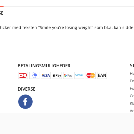
SE
sticker med teksten “Smile you’re losing weight” som bl.a. kan sidde
S
BETALINGSMULIGHEDER
Ha
Fo
Fo
DIVERSE
Co
Kl
Ve
Ko
VÆLG DIT SPROG
De