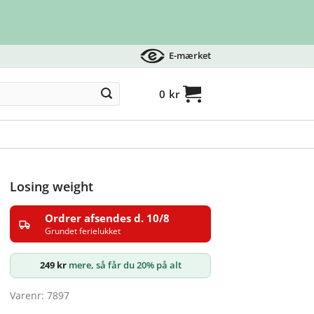
E-mærket
0
kr
Losing weight
Ordrer afsendes d. 10/8
Grundet ferielukket
249
kr
mere, så får du 20% på alt
Varenr: 7897