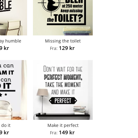
tay humble
Missing the toilet
49
kr
129
kr
Fra:
 do it
Make it perfect
39
kr
149
kr
Fra: