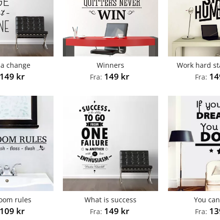
 a change
Winners
Work hard s
149
kr
149
kr
1
Fra:
Fra:
oom rules
What is success
You can
109
kr
149
kr
1
Fra:
Fra: