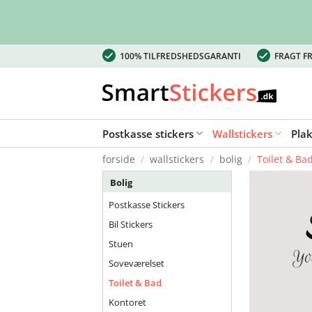
Fortsæt
100% TILFREDSHEDSGARANTI
FRAGT FR
til
indhold
Postkasse stickers
Wallstickers
Pla
forside
/
wallstickers
/
bolig
/
Toilet & Ba
Bolig
Postkasse Stickers
Bil Stickers
Stuen
Soveværelset
Toilet & Bad
Kontoret