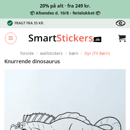
20% på alt · fra 249 kr.
📦 Afsendes d. 10/8 - ferielukket 📦
Fortsæt
FRAGT FRA 35 KR.
til
indhold
forside
/
wallstickers
/
børn
/
Dyr (til Børn)
Knurrende dinosaurus