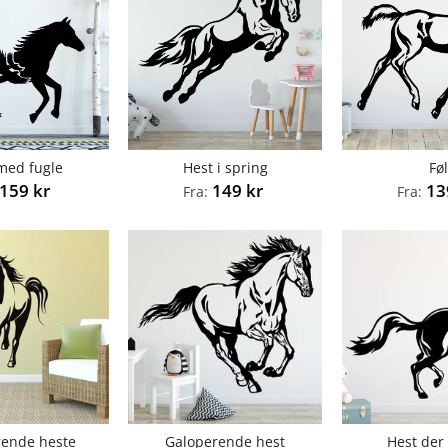
med fugle
Hest i spring
Fø
159
kr
149
kr
1
Fra:
Fra:
rende heste
Galoperende hest
Hest der 