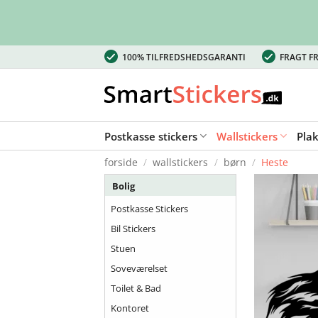
Fortsæt
100% TILFREDSHEDSGARANTI
FRAGT FR
til
indhold
Postkasse stickers
Wallstickers
Pla
forside
/
wallstickers
/
børn
/
Heste
Bolig
Postkasse Stickers
Bil Stickers
Stuen
Soveværelset
Toilet & Bad
Kontoret