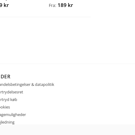
39
kr
189
kr
Fra:
IDER
ndelsbetingelser & datapolitik
rtrydelsesret
rtryd køb
okies
agemuligheder
jledning
ntakt