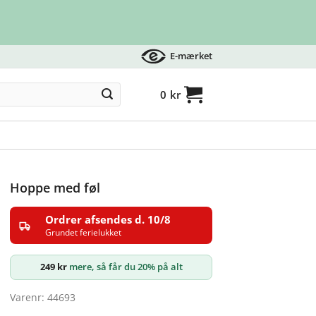
E-mærket
0
kr
Hoppe med føl
Ordrer afsendes d. 10/8
Grundet ferielukket
249
kr
mere, så får du 20% på alt
Varenr: 44693