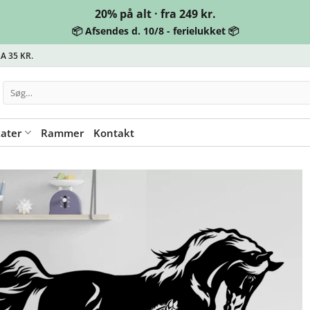
20% på alt · fra 249 kr.
📦 Afsendes d. 10/8 - ferielukket 📦
A 35 KR.
Søg
efter:
kater
Rammer
Kontakt