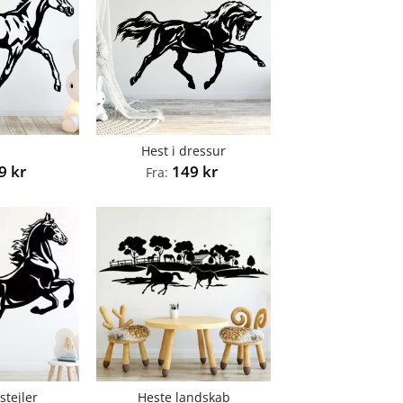
l
Hest i dressur
39
kr
149
kr
Fra:
stejler
Heste landskab