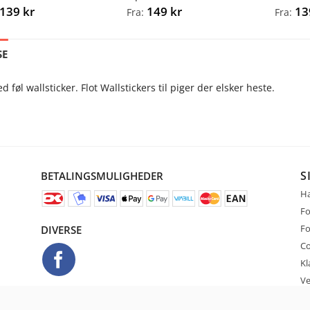
139
kr
149
kr
1
Fra:
Fra:
SE
føl wallsticker. Flot Wallstickers til piger der elsker heste.
S
BETALINGSMULIGHEDER
Ha
Fo
Fo
DIVERSE
Co
Kl
Ve
Ko
VÆLG DIT SPROG