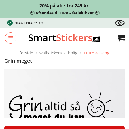
20% på alt · fra 249 kr.
📦 Afsendes d. 10/8 - ferielukket 📦
Fortsæt
FRAGT FRA 35 KR.
til
indhold
forside
/
wallstickers
/
bolig
/
Entre & Gang
Grin meget