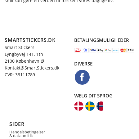
smil kan gøre en verden til forskel i vores daglige liv.
SMARTSTICKERS.DK
BETALINGSMULIGHEDER
Smart Stickers
Lyngbyvej 141, 1th
2100 København Ø
DIVERSE
Kontakt@SmartStickers.dk
CVR: 33111789
VÆLG DIT SPROG
SIDER
Handelsbetingelser
& datapolitik