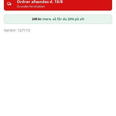
Ordrer afsendes d. 10/8
Grundet ferielukket
249
kr
mere, så får du 20% på alt
Varenr: 127115