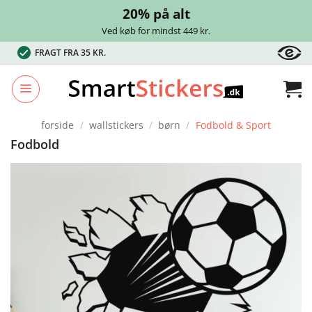
20% på alt
Ved køb for mindst 449 kr.
Fortsæt
FRAGT FRA 35 KR.
til
indhold
forside
/
wallstickers
/
børn
/
Fodbold & Sport
Fodbold