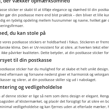
gn, der vækker opmærksomhed
sse sticker er skabt til at tilføje elegance og skønhed til din post
der gør din postkasse mere end blot praktisk – den bliver et lille k
dig en tydelig opdeling mellem husnummer og navne, hvilket gør di
veringsfirmaer.
ed, du kan stole på
 vores postkasse stickers er holdbarhed i fokus. Stickeren er fremst
anske klima. Den er UV-resistent for at sikre, at hverken tekst elle
 ikke påvirker kvaliteten. Dette betyder, at din postkasse sticker for
syet til din postkasse
stkasse sticker har du mulighed for at skabe et helt unikt desig
ed efternavn og fornavne nederst giver et harmonisk og velorganis
kasser og sikrer, at din postkasse skiller sig ud i nabolaget.
tering og vedligeholdelse
af denne sticker er lige så nem som dens design er elegant. Rengør
bagsiden af klistermærket, og placér det forsigtigt for at sikre en 
inimal vedligeholdelse og kan fjernes uden at efterlade mærker, h