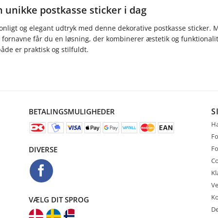
n unikke postkasse sticker i dag
onligt og elegant udtryk med denne dekorative postkasse sticker.
 fornavne får du en løsning, der kombinerer æstetik og funktionalite
åde er praktisk og stilfuldt.
S
BETALINGSMULIGHEDER
Ha
Fo
Fo
DIVERSE
Co
Kl
Ve
Ko
VÆLG DIT SPROG
De