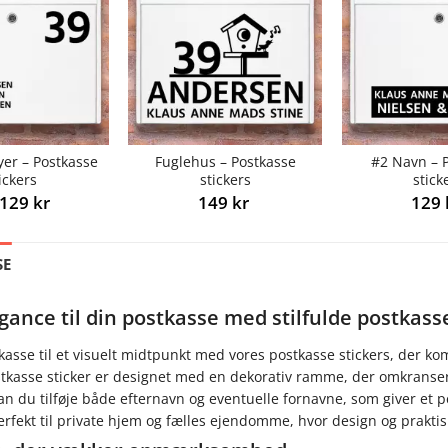
yer – Postkasse
Fuglehus – Postkasse
#2 Navn – 
ickers
stickers
stick
129
kr
149
kr
129
SE
egance til din postkasse med stilfulde postkass
kasse til et visuelt midtpunkt med vores postkasse stickers, der ko
stkasse sticker er designet med en dekorativ ramme, der omkrans
n du tilføje både efternavn og eventuelle fornavne, som giver et pe
erfekt til private hjem og fælles ejendomme, hvor design og prakti