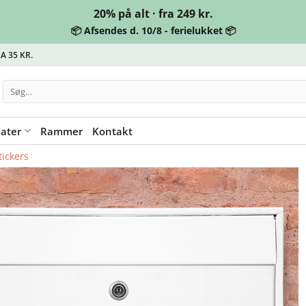
20% på alt · fra 249 kr.
📦 Afsendes d. 10/8 - ferielukket 📦
A 35 KR.
Søg
efter:
kater
Rammer
Kontakt
tickers