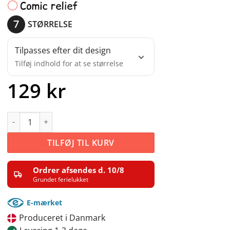
STØRRELSE
Tilpasses efter dit design
Tilføj indhold for at se størrelse
129
kr
Tilføj indhold først
#2 Dekoration - Postkasse stickers antal
TILFØJ TIL KURV
Ordrer afsendes d. 10/8
Grundet ferielukket
E-mærket
Produceret i Danmark