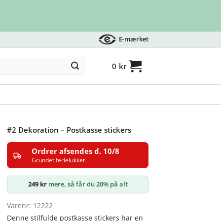
E-mærket
0
kr
#2 Dekoration – Postkasse stickers
Ordrer afsendes d. 10/8
Grundet ferielukket
249
kr
mere, så får du 20% på alt
Varenr: 12222
Denne stilfulde postkasse stickers har en