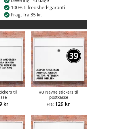
Levering 1-3 dage
100% tilfredshedsgaranti
Fragt fra 35 kr.
ickers til
#3 Navne stickers til
asse
postkasse
09
kr
129
kr
Fra: