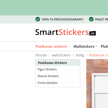
Fortsæt
100% TILFREDSHEDSGARANTI
FRAGT FR
til
indhold
Postkasse stickers
Wallstickers
Pla
forside
/
wallstickers
/
bolig
/
Postkasse S
Postkasse Stickers
Figur Stickers
Navne Stickers
Firma Stickers