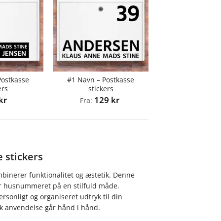
Postkasse
#1 Navn – Postkasse
ers
stickers
kr
129
kr
Fra:
e stickers
mbinerer funktionalitet og æstetik. Denne
er husnummeret på en stilfuld måde.
rsonligt og organiseret udtryk til din
sk anvendelse går hånd i hånd.