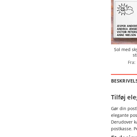
Sol med sk
st
Fra:
BESKRIVEL
Tilføj el
Gør din post
elegante po
Derudover ka
postkasse. P