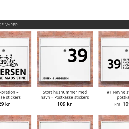
DE VARER
koration –
Stort husnummer med
#1 Navne st
se stickers
navn – Postkasse stickers
postk
29
kr
109
kr
1
Fra: