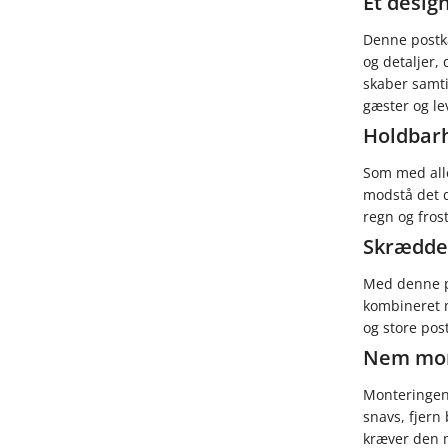
Et desi
Denne postka
og detaljer, 
skaber samti
gæster og le
Holdbarh
Som med alle
modstå det d
regn og frost
Skrædder
Med denne po
kombineret m
og store post
Nem mon
Monteringen 
snavs, fjern 
kræver den m