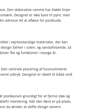
kasse. Den dekorative ramme har bløde linjer
unstværk. Designet er ikke bare til pynt, men
n adresse let at aflæse for postbude,
illet i vejrbestandige materialer, der kan
r design falmer i solen, og vandafvisende, så
bliver flot og funktionel i mange år.
n. Den centrale placering af husnummeret
eret udtryk. Designet er ideelt til både små
 postkassen grundigt for at fjerne støv og
boblefri montering. Når den først er på plads,
vis du ønsker at skifte design senere.