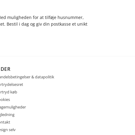
 Med muligheden for at tilføje husnummer,
t. Bestil i dag og giv din postkasse et unikt
IDER
ndelsbetingelser & datapolitik
rtrydelsesret
rtryd køb
okies
agemuligheder
jledning
ntakt
sign selv