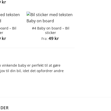
9
kr
oard – Bil
#4 Baby on board – Bil
ker
sticker
9
kr
49
kr
Fra:
vinkende baby er perfekt til at gøre
ov til din bil, idet det opfordrer andre
IDER