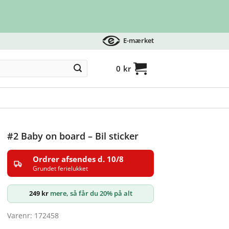
E-mærket
0
kr
#2 Baby on board – Bil sticker
Ordrer afsendes d. 10/8
Grundet ferielukket
249
kr
mere, så får du 20% på alt
Varenr: 172458