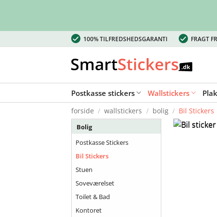
Fortsæt
100% TILFREDSHEDSGARANTI
FRAGT FR
til
indhold
Postkasse stickers
Wallstickers
Pla
forside
/
wallstickers
/
bolig
/
Bil Stickers
Bolig
Postkasse Stickers
Bil Stickers
Stuen
Soveværelset
Toilet & Bad
Kontoret