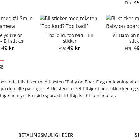
4
Fra:
e you’re on
Too loud, too bad – Bil
#1 Baby on b
 Bil sticker
sticker
stic
49
kr
49
kr
4
:
Fra:
Fra:
SE
rende bilsticker med teksten “Baby on Board” og en tegning af en 
 den lille passager. Bil klistermærket tilføjer både sikkerhed og sj
t tage hensyn. En sød og praktisk tilføjelse til familiebiler.
S
BETALINGSMULIGHEDER