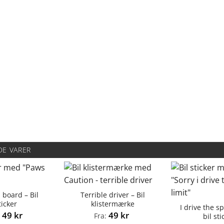
DE VARER
 board – Bil
Terrible driver – Bil
ticker
klistermærke
I drive the s
49
kr
49
kr
:
Fra:
bil sti