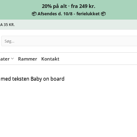
20% på alt · fra 249 kr.
📦 Afsendes d. 10/8 - ferielukket 📦
A 35 KR.
Søg
efter:
kater
Rammer
Kontakt