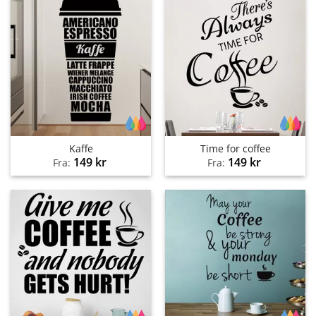
Kaffe
Time for coffee
149
kr
149
kr
Fra:
Fra: