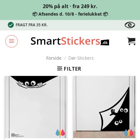
20% på alt · fra 249 kr.
📦 Afsendes d. 10/8 - ferielukket 📦
Fortsæt
FRAGT FRA 35 KR.
til
indhold
Forside
/
Dør-Stickers
FILTER