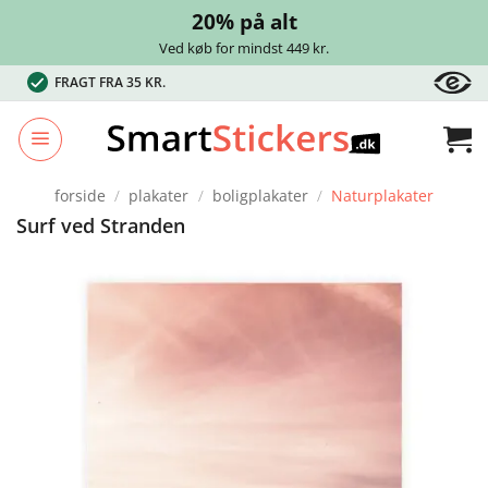
20% på alt
Ved køb for mindst 449 kr.
Fortsæt
FRAGT FRA 35 KR.
til
indhold
forside
/
plakater
/
boligplakater
/
Naturplakater
Surf ved Stranden