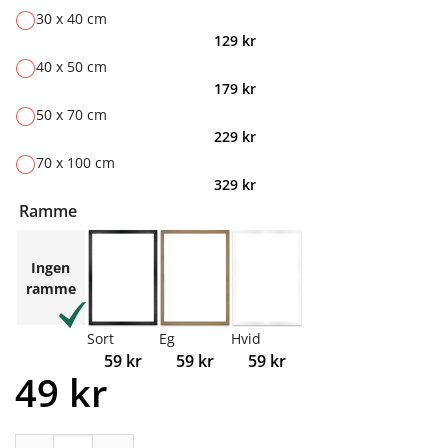
30 x 40 cm
129
kr
40 x 50 cm
179
kr
50 x 70 cm
229
kr
70 x 100 cm
329
kr
Ramme
Ingen
ramme
Sort
Eg
Hvid
59
kr
59
kr
59
kr
49
kr
Surf ved Stranden antal