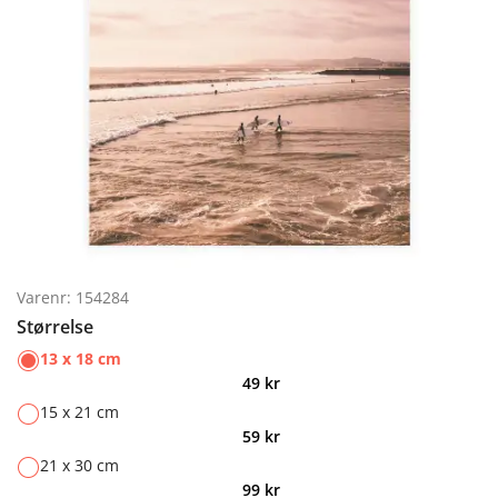
Varenr: 154284
Størrelse
13 x 18 cm
49
kr
15 x 21 cm
59
kr
21 x 30 cm
99
kr