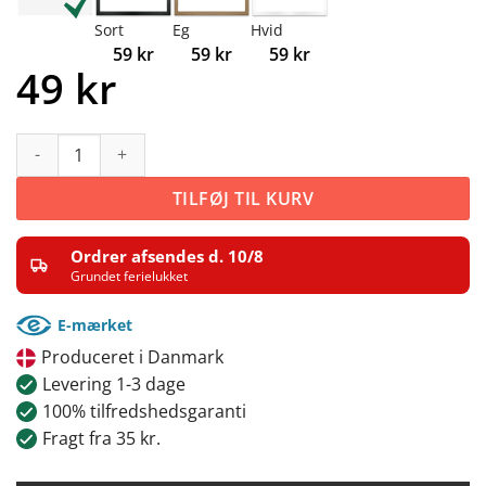
Sort
Eg
Hvid
59
kr
59
kr
59
kr
49
kr
Geometrisk glimt antal
TILFØJ TIL KURV
Ordrer afsendes d. 10/8
Grundet ferielukket
E-mærket
Produceret i Danmark
Levering 1-3 dage
100% tilfredshedsgaranti
Fragt fra 35 kr.