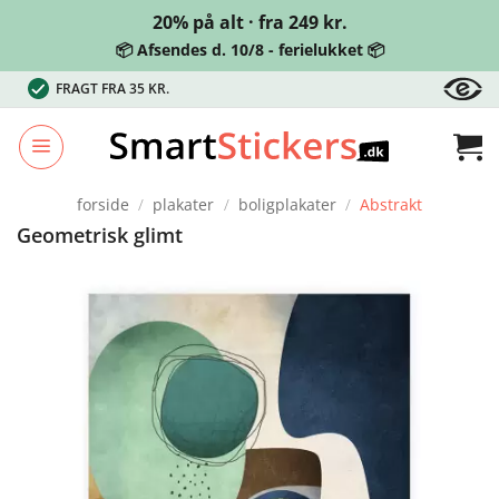
20% på alt · fra 249 kr.
📦 Afsendes d. 10/8 - ferielukket 📦
Fortsæt
FRAGT FRA 35 KR.
til
indhold
forside
/
plakater
/
boligplakater
/
Abstrakt
Geometrisk glimt