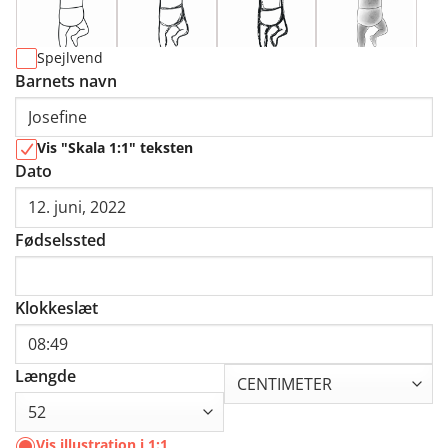
Spejlvend
Barnets navn
Vis "Skala 1:1" teksten
Dato
Fødselssted
Klokkeslæt
Længde
Vis illustration i 1:1