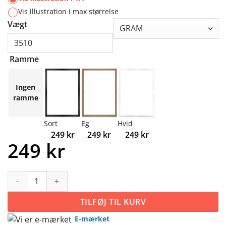
Vis illustration i max størrelse
Vægt
Ramme
Ingen
ramme
Sort
Eg
Hvid
249
kr
249
kr
249
kr
249
kr
Fødselsplakat enkel skitse #6 - Ballerina fe antal
TILFØJ TIL KURV
E-mærket