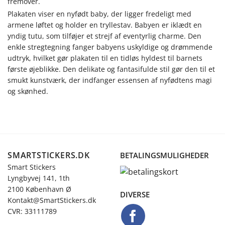
fremover.
Plakaten viser en nyfødt baby, der ligger fredeligt med
armene løftet og holder en tryllestav. Babyen er iklædt en
yndig tutu, som tilføjer et strejf af eventyrlig charme. Den
enkle stregtegning fanger babyens uskyldige og drømmende
udtryk, hvilket gør plakaten til en tidløs hyldest til barnets
første øjeblikke. Den delikate og fantasifulde stil gør den til et
smukt kunstværk, der indfanger essensen af nyfødtens magi
og skønhed.
SMARTSTICKERS.DK
BETALINGSMULIGHEDER
Smart Stickers
Lyngbyvej 141, 1th
2100 København Ø
DIVERSE
Kontakt@SmartStickers.dk
CVR: 33111789