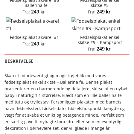
Fødselsplakat akvarel #6
Fødselsplakat enkel
– Ballerina fe
skitse #5
249
kr
249
kr
Fra:
Fra:
Fødselsplakat enkel
Fødselsplakat akvarel #1
skitse #9 – Kampsport
249
kr
Fra:
249
kr
Fra:
BESKRIVELSE
Skab et mindeværdigt og magisk øjeblik med vores
fødselsplakat enkel skitse – Ballerina fe. Denne plakat
præsenterer en charmerende og detaljeret skitse af en nyfødt
baby i naturlig 1:1 størrelse, klædt som en lille ballerina fe
med tutu og tryllestav. Personliggør plakaten med barnets
navn, fødselssted, fødselsdato, fødselstidspunkt, længde og
vægt for at skabe et unikt og betagende minde. Perfekt som
en særlig gave til nybagte forældre eller som en eventyrlig
dekoration i børneværelset, der vil glæde i mange år