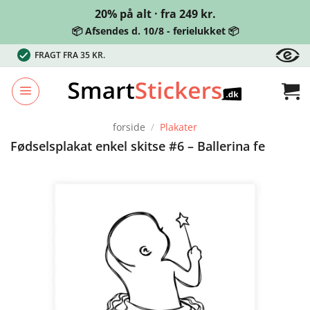
20% på alt · fra 249 kr.
📦 Afsendes d. 10/8 - ferielukket 📦
Fortsæt
FRAGT FRA 35 KR.
til
indhold
forside
/
Plakater
Fødselsplakat enkel skitse #6 – Ballerina fe