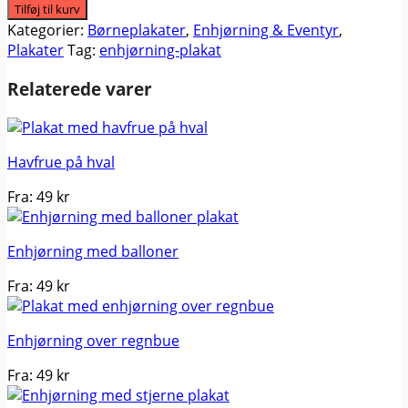
enhjørning
Tilføj til kurv
antal
Kategorier:
Børneplakater
,
Enhjørning & Eventyr
,
Plakater
Tag:
enhjørning-plakat
Relaterede varer
Havfrue på hval
Fra:
49
kr
Enhjørning med balloner
Fra:
49
kr
Enhjørning over regnbue
Fra:
49
kr