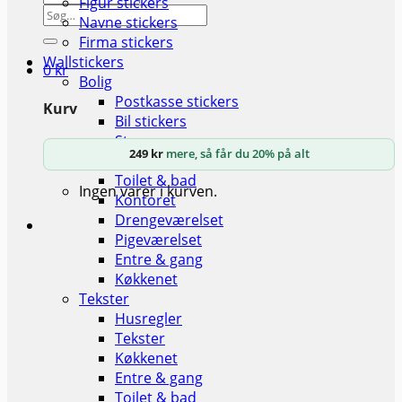
Figur stickers
Søg
Navne stickers
efter:
Firma stickers
Wallstickers
0
kr
Bolig
Postkasse stickers
Kurv
Bil stickers
Stuen
249
kr
mere, så får du 20% på alt
Soveværelset
Toilet & bad
Ingen varer i kurven.
Kontoret
Drengeværelset
Pigeværelset
Entre & gang
Køkkenet
Tekster
Husregler
Tekster
Køkkenet
Entre & gang
Toilet & bad