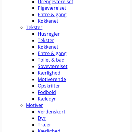
Drengeværelset
Pigeværelset
Entre & gang
Køkkenet
Tekster
Husregler
Tekster
Køkkenet
Entre & gang
Toilet & bad
Soveværelset
Kærlighed
Motiverende
Opskrifter
Fodbold
Kæledyr
Motiver
Verdenskort
Dyr
Træer
Kærlighed