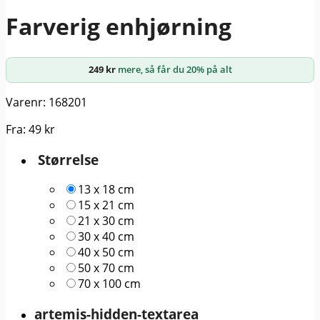
Farverig enhjørning
249
kr
mere, så får du 20% på alt
Varenr: 168201
Fra:
49
kr
Størrelse
13 x 18 cm
15 x 21 cm
21 x 30 cm
30 x 40 cm
40 x 50 cm
50 x 70 cm
70 x 100 cm
artemis-hidden-textarea