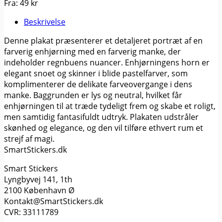
Fra:
49
kr
Beskrivelse
Denne plakat præsenterer et detaljeret portræt af en
farverig enhjørning med en farverig manke, der
indeholder regnbuens nuancer. Enhjørningens horn er
elegant snoet og skinner i blide pastelfarver, som
komplimenterer de delikate farveovergange i dens
manke. Baggrunden er lys og neutral, hvilket får
enhjørningen til at træde tydeligt frem og skabe et roligt,
men samtidig fantasifuldt udtryk. Plakaten udstråler
skønhed og elegance, og den vil tilføre ethvert rum et
strejf af magi.
SmartStickers.dk
Smart Stickers
Lyngbyvej 141, 1th
2100 København Ø
Kontakt@SmartStickers.dk
CVR: 33111789