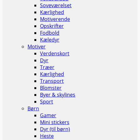
Soveværelset
Kærlighed
Motiverende
Opskrifter
Fodbold
Kæledyr
Motiver
Verdenskort
Dyr
Træer
Kærlighed
Transport
Blomster
Byer & skylines
Sport
Børn
Gamer
Mini stickers
Dyr (til børn)
Heste