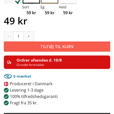
Sort
Eg
Hvid
59
kr
59
kr
59
kr
49
kr
Abstrakt lavendelblå og gyldne nuancer antal
TILFØJ TIL KURV
Ordrer afsendes d. 10/8
Grundet ferielukket
E-mærket
Produceret i Danmark
Levering 1-3 dage
100% tilfredshedsgaranti
Fragt fra 35 kr.