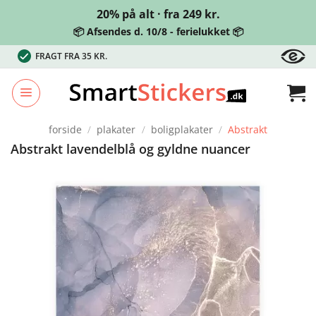
20% på alt · fra 249 kr.
📦 Afsendes d. 10/8 - ferielukket 📦
Fortsæt
FRAGT FRA 35 KR.
til
indhold
forside
/
plakater
/
boligplakater
/
Abstrakt
Abstrakt lavendelblå og gyldne nuancer