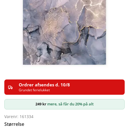
Ordrer afsendes d. 10/8
Grundet ferielukket
249
kr
mere, så får du 20% på alt
Varenr: 161334
Størrelse