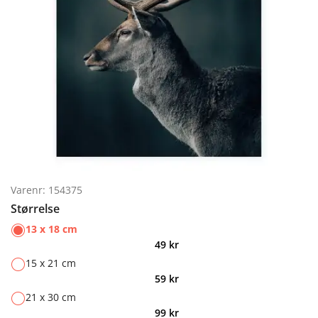
Varenr: 154375
Størrelse
13 x 18 cm
49
kr
15 x 21 cm
59
kr
21 x 30 cm
99
kr