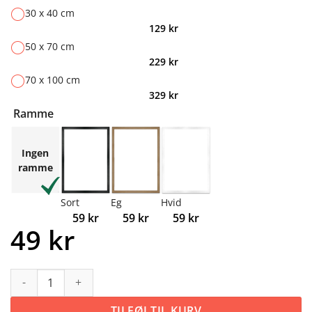
30 x 40 cm
129
kr
50 x 70 cm
229
kr
70 x 100 cm
329
kr
Ramme
Ingen
ramme
Sort
Eg
Hvid
59
kr
59
kr
59
kr
49
kr
#1 Hjort antal
TILFØJ TIL KURV