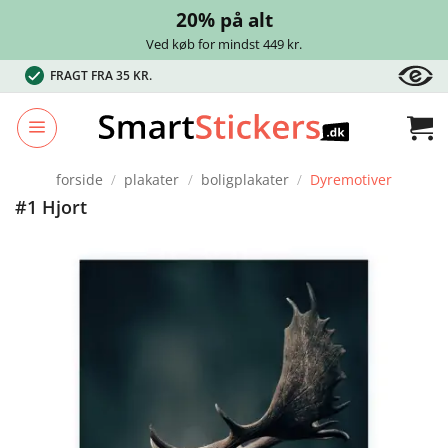
20% på alt
Ved køb for mindst 449 kr.
Fortsæt
FRAGT FRA 35 KR.
til
indhold
forside
/
plakater
/
boligplakater
/
Dyremotiver
#1 Hjort